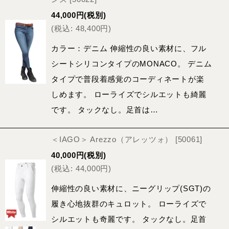
44,000
円
(税別)
(
税込
:
48,400
円
)
カラー：デニム 伸縮性の良い素材に、フル
シートシリコンタイプのMONACO。 デニム
タイプで普段着感覚のコーディネートが楽
しめます。 ローライズでシルエットも綺麗
です。 タックなし。足首は…
＜IAGO＞ Arezzo（アレッツォ）
[
50061
]
40,000
円
(税別)
(
税込
:
44,000
円
)
伸縮性の良い素材に、ニーグリップ(SGT)の
履き心地抜群のキュロット。 ローライズで
シルエットも奇麗です。 タックなし。足首