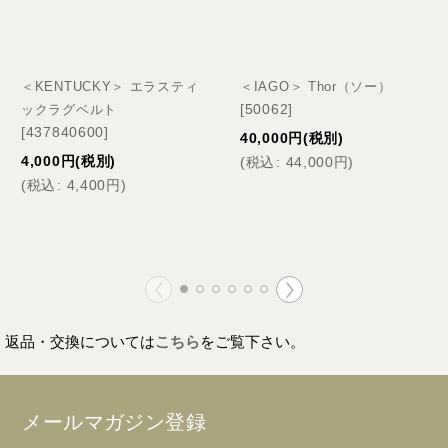
＜KENTUCKY＞ エラスティ
＜IAGO＞ Thor（ソー）
[
50062
]
ックラグベルト
[
437840600
]
40,000
円
(税別)
4,000
円
(税別)
(
税込
:
44,000
円
)
(
税込
:
4,400
円
)
返品・交換については
こちら
をご覧下さい。
メールマガジン登録