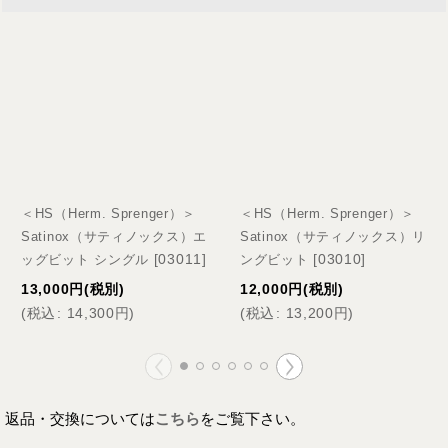
＜HS（Herm. Sprenger）＞
＜HS（Herm. Sprenger）＞
Satinox（サティノックス）エ
Satinox（サティノックス）リ
[
03011
]
[
03010
]
ッグビット シングル
ングビット
13,000
円
(税別)
12,000
円
(税別)
(
税込
:
14,300
円
)
(
税込
:
13,200
円
)
返品・交換については
こちら
をご覧下さい。