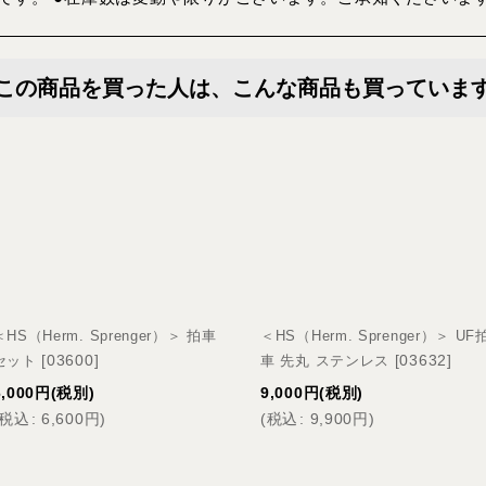
この商品を買った人は、こんな商品も買っていま
＜HS（Herm. Sprenger）＞ 拍車
＜HS（Herm. Sprenger）＞ UF
[
03600
]
[
03632
]
セット
車 先丸 ステンレス
6,000
円
(税別)
9,000
円
(税別)
税込
:
6,600
円
)
(
税込
:
9,900
円
)