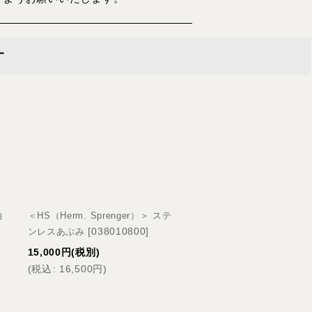
す
拍
＜HS（Herm. Sprenger）＞ ステ
＜HS（Herm. Sprenge
[
038010800
]
[
03074
]
ンレスあぶみ
クモア
15,000
円
(税別)
20,000
円
(税別)
(
税込
:
16,500
円
)
(
税込
:
22,000
円
)