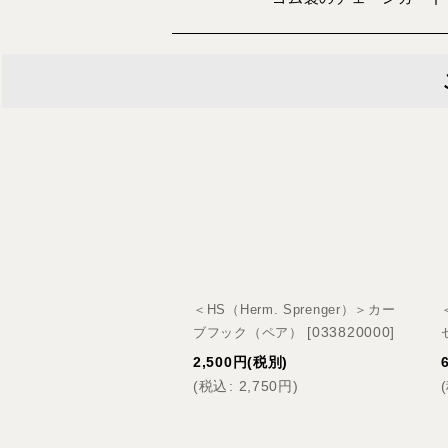
＜HS（Herm. Sprenger）＞カー
[
033820000
]
ブフック（ペア）
2,500
円
(税別)
(
税込
:
2,750
円
)
(