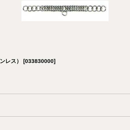
ステンレス）
[
033830000
]