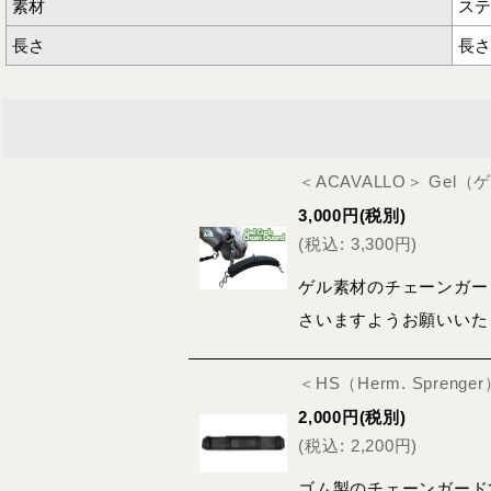
素材
ステ
長さ
長さ
＜ACAVALLO＞ Gel
3,000
円
(税別)
(
税込
:
3,300
円
)
ゲル素材のチェーンガー
さいますようお願いいた
＜HS（Herm. Spren
2,000
円
(税別)
(
税込
:
2,200
円
)
ゴム製のチェーンガード