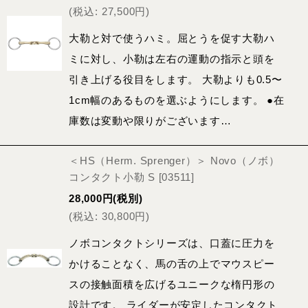
(
税込
:
27,500
円
)
大勒と対で使うハミ。屈とうを促す大勒ハ
ミに対し、小勒は左右の運動の指示と頭を
引き上げる役目をします。 大勒よりも0.5〜
1cm幅のあるものを選ぶようにします。 ●在
庫数は変動や限りがございます…
＜HS（Herm. Sprenger）＞ Novo（ノボ）
コンタクト小勒 S
[
03511
]
28,000
円
(税別)
(
税込
:
30,800
円
)
ノボコンタクトシリーズは、口蓋に圧力を
かけることなく、馬の舌の上でマウスピー
スの接触面積を広げるユニークな楕円形の
設計です。 ライダーが安定したコンタクト