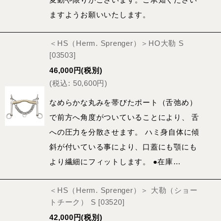
ますようお願いいたします。
＜HS（Herm. Sprenger）＞HO大勒 S
[
03503
]
46,000
円
(税別)
(
税込
:
50,600
円
)
なめらかな丸みを帯びたポート（舌弛め）
で前方へ角度がついていることにより、 舌
への圧力を分散させます。 ハミ身自体に傾
斜が付いている事により、口蓋にも顎にも
より繊細にフィットします。 ●在庫…
＜HS（Herm. Sprenger）＞ 大勒（ショー
トチーク） S
[
03520
]
42,000
円
(税別)