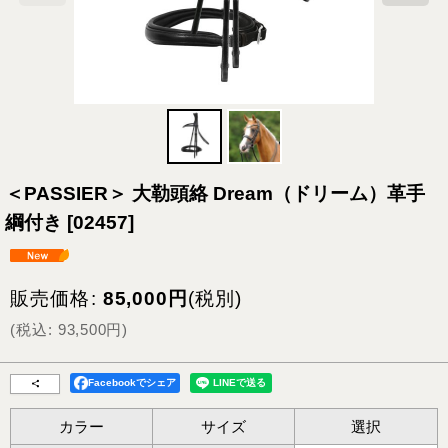
＜PASSIER＞ 大勒頭絡 Dream（ドリーム）革手
綱付き
[
02457
]
販売価格
:
85,000
円
(税別)
(
税込
:
93,500
円
)
Facebookでシェア
カラー
サイズ
選択