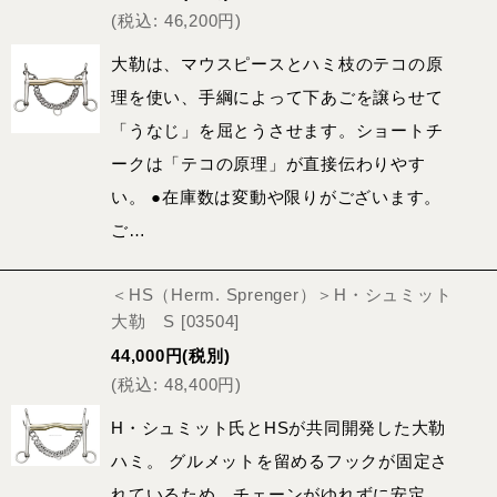
(
税込
:
46,200
円
)
大勒は、マウスピースとハミ枝のテコの原
理を使い、手綱によって下あごを譲らせて
「うなじ」を屈とうさせます。ショートチ
ークは「テコの原理」が直接伝わりやす
い。 ●在庫数は変動や限りがございます。
ご…
＜HS（Herm. Sprenger）＞H・シュミット
大勒 S
[
03504
]
44,000
円
(税別)
(
税込
:
48,400
円
)
H・シュミット氏とHSが共同開発した大勒
ハミ。 グルメットを留めるフックが固定さ
れているため、チェーンがゆれずに安定