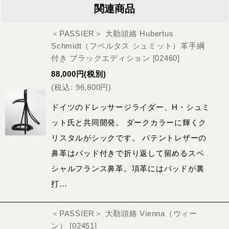
関連商品
＜PASSIER＞ 大勒頭絡 Hubertus
Schmidt（フベルタス シュミット）革手綱
付き ブラックエディション
[
02460
]
88,000
円
(税別)
(
税込
:
96,800
円
)
ドイツのドレッサージライダー、H・シュミ
ット氏と共同開発。 ダークカラーに輝くク
リスタルがシックです。 パテントレザーの
鼻革はパッド付きで折り返して留めるスペ
シャルフランス鼻革。項革にはパッドが裏
打…
＜PASSIER＞ 大勒頭絡 Vienna（ウィー
ン）
[
02451
]