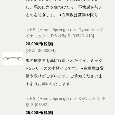
し、馬の口角を傷つけたり、不快感を与え
るのを防ぎます。 ●在庫数は変動や限り…
＜HS（Herm. Sprenger）＞ Dynamic（ダ
イナミック） RS 小勒 S
[
035431413
]
28,000
円
(税別)
(
税込
:
30,800
円
)
馬の解剖学を基に設計されたダイナミック
RSシリーズの小勒ハミです。 ●在庫数は変
動や限りがございます。ご承知くださいま
すようお願いいたします。
＜HS（Herm. Sprenger）＞ KKウルトラ 小
勒 S
[
03542
]
25,000
円
(税別)