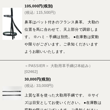
105,000
円
(税別)
(
税込
:
115,500
円
)
鼻革はパット付きのフランス鼻革。 大勒の
位置を馬に合わせて、天上部分で調節しま
す。 ※ハミ・手綱は別売。 ●在庫数は変動
や限りがございます。ご承知くださいます
ようお願いいたします。
＜PASSIER＞ 大勒用革手綱(2本組み）
[
02462
]
30,000
円
(税別)
(
税込
:
33,000
円
)
上質な革を使った大勒用手綱です。 ※サイ
ズは目安としてお使いください。 ●在庫数は
変動や限りがございます。ご承知ください